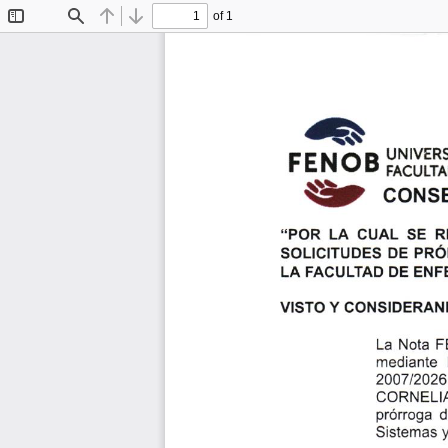
of 1
Toggle
Find
Previous
Next
Sidebar
G\
UNIvER
FENOB
\y
FACULTA
CONS
CUAL SE
"PoR LA
R
pRó
soLtctruDEs
DE
LA
FAcULTAD
ENF
DE
VISTo
CONSIDERAN
Y
F
LA
NOIA
mediante
200712026
CORNELIA
prórroga
Sistemas 