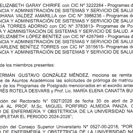
CHIRIFE con
-
ELIZABETH
CIC
3222284
Programas
GARAY
No
ADMINISTRACIÓN
SERVICIO
DE SALU
NCIA
DE SISTEMAS Y
Y
-
N"
d
con
JOHANA VALDEZ AMARILLA
Programas
CIC
3986236
SERVICIO
Y
DE SALU
CIA Y
ISTRACIÓN
DE SISTEMAS
AD¡,4|N
de
Po
ToRRES
con CIC N"
ADORNO
37838'13- Programas
R|A
ADM|NISTRACIÓN
SERVICIO
Y
DE SISTEMAS Y
DE SALUD. A
A
4267949
- Programas
 ELIZABETH LÓPEZ
BENíTEZ con CIC
No
Y SERVICIO
Y
ISTRAC|ÓN
DE
DE SALU
STSTE¡/]AS
CTA
ADN,4tN
d
ToRRES
MARLENE BENÍTEZ
con CIC
3515615- Programas
No
ADMINISTRACIÓN
SISfEIVAS Y SERVICIO
DE
DE SALU
NCIA
Y
de
los miemb¡os presentes:
se
GONáLEZ
MÉNDEZ, mociona
remita
ER[,4ÁN GUSTAVO
de
de
las
te
Asuntos Académ¡cos
solicitudes de prórroga
matr¡cu
ante
de
mencionados
exordio
es de los Programas
Postgrado
en el
MARfA
RÉS ROTELA
DESVARS
ELENA CANATTA BU
PTOf. L¡C.
Y
N'
de
de
de
30
del
fecha
2
Rectorado
abril
ución
092712026
¡/.Sc.
AL
PoRFIRIO ALMEIDA PANZA.
PROF.
[.4|GUEL
VA
Y
DE
ENFERMERIA
OBSTETRICIA DE LA UNIVERSIDAD NA
D
PLETAR EL PERIODO 2024.2026'';
"POR
del
N"
0527-00-2018,
Consejo Superior Universitario
cjón
Y
DE LA
DE
OBSTETRICIA
UNIVERSIDAD N
ENFERMERÍA
D