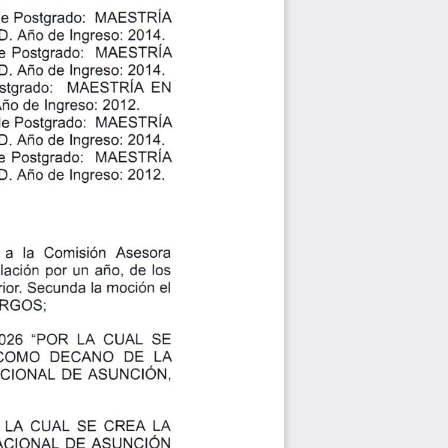
Postgrado:
de
N,IAESTRíA
de
lngreso:
D. Año
2014..
e Postgrado:
IVAESTRIA
de
D. Año
Ingreso: 2014.
stgrado;
MAESTRÍA
EN
de lngreso:
2012.
ño
Postgrado:
de
IVAESTRíA
de lngreso:
2014.
D. Año
e Postgrado:
MAESTRIA
de lngreso:
2012.
D. Año
a
la
Comisión
Asesora
por un año,
de
los
lación
rior
Secunda
la moción
el
RGOSi
LA
026 "POR
CUAL
SE
CoMo
OE
DECANO
LA
ASUNCIÓN,
CIONAL DE
 LA
SE CREA
CUAL
LA
ACIONAL DE ASUNCIÓN