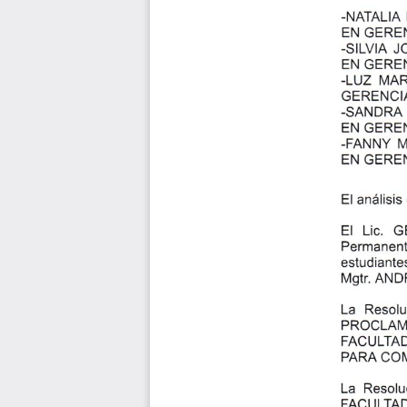
-NATALIA
EN GERE
-SlLVlA 
EN GEREN
-LUZ
¡,4A
GERENCT
-SANDRA
EN
GEREN
-FANNY 
EN GERE
anális¡s
El
El
Lic.
G
Permanen
estudiant
AND
MgtT.
La
Resol
PROCLAI
FACULTA
PARA COIU
La
Resolu
FACULTA