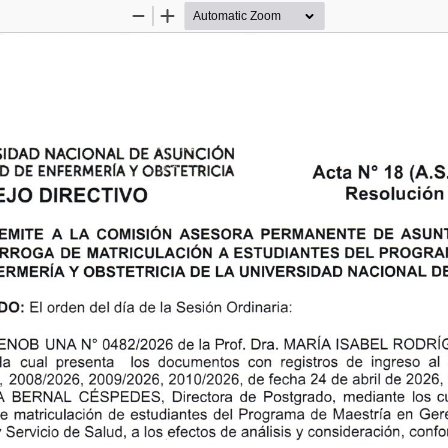
Zoom
Zoom
Out
In
NAcIoNAL
ASUNcIÓN
SIDAD
DE
N'
(A.S
Acta
18
Y OBS'I"ETRICIA
D DE
ENFERMERfA
Resolución
EJO
DIRECTIVO
A
LA
ASUN
CoMISIÓN ASESoRA
EMITE
PERMANENTE DE
RRocA
pRoGRA
MATR|cuLActóN
EsruDiANTEs
A
DE
DEL
y oBsrETRtctA
LA uNrvERsrDAD
NAcToNAL
ERMERIA
DE
D
DO:
de
la Sesión Ordinaria:
El orden del día
N'0482/2026
ENOB
RODRí
DrA.
UNA
ISABEL
PrOf.
dE
IA
N,1ARíA
presenta
la
al
cual
los
con
de
registros
ingreso
documentos
fecha
2026,
de
24
, 200812026,200912026,201012026,
de
abril de
de
 BERNAL CESPEDES, Directora
Postgrado, mediante los cu
de
de
de estudiantes del Programa
l\¡aestría en Ger
matr¡culación
a
consideración,
los efectos de análisis y
confo
y
de Salud,
Serv¡c¡o