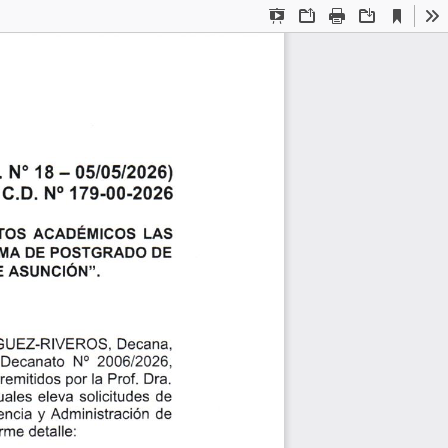
Current
Presentation
Open
Print
Download
To
View
Mode
N'
-
.
05/05/2026)
18
C.D. N" 179-00-2026
AcADÉMIcos
ToS
LAS
posrGRADo
MA
DE
DE
AsuNctóN".
E
GUEZ.RIVEROS,
DECANA,
Decanato No
2006/2026,
remitidos por la Prof. Dra.
ales eleva solicitudes
de
encia y
Admin¡strac¡ón
de
rme detalle: