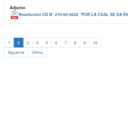
Resolución CD N° 270-00-2026 “POR LA CUAL SE DA
1
2
3
4
5
6
7
8
9
10
Siguiente
Último