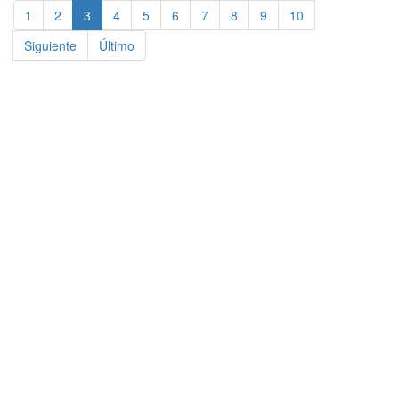
1
2
3
4
5
6
7
8
9
10
Siguiente
Último